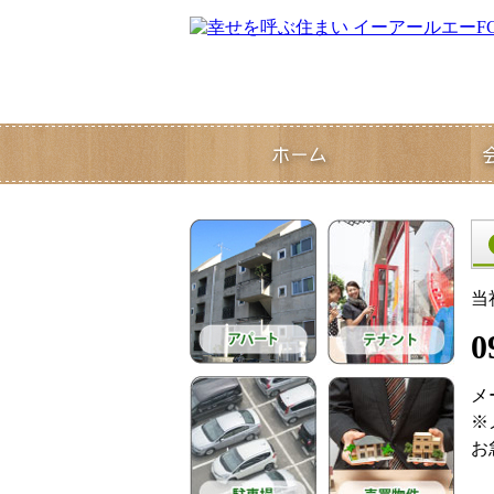
当
0
メ
※
お